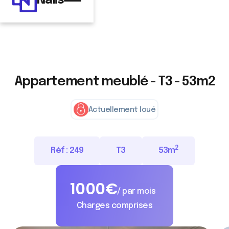
Nalis
Appartement meublé - T3 - 53m2
Actuellement loué
2
Réf :
249
T3
53
m
1000
€
/ par mois
Charges comprises