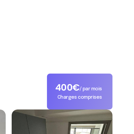
400
€
/ par mois
Charges comprises