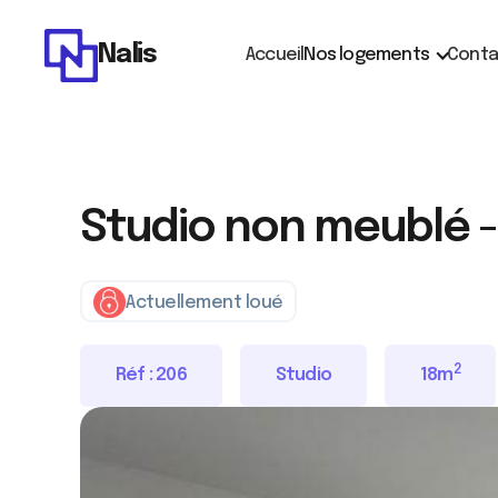
Nalis
Accueil
Nos logements
Conta
Studio non meublé -
Actuellement loué
2
Réf :
206
Studio
18
m