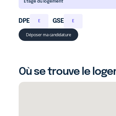
Étage du logement
DPE
GSE
E
E
Déposer ma candidature
Où se trouve le log