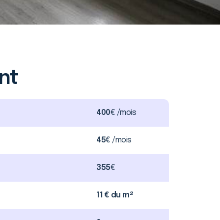
nt
400
€ /mois
45
€ /mois
355
€
11 € du m²