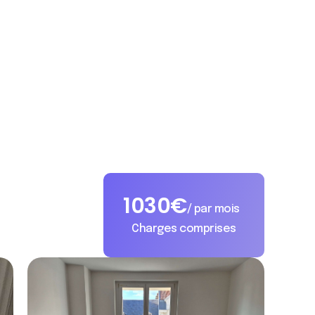
1030
€
/ par mois
Charges comprises