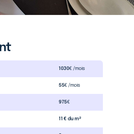
nt
1030
€ /mois
55
€ /mois
975
€
11 € du m²