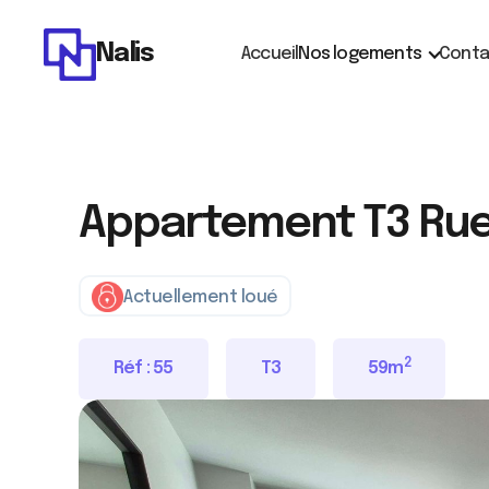
Nalis
Accueil
Nos logements
Conta
Appartement T3 Rue
Actuellement loué
2
Réf :
55
T3
59
m