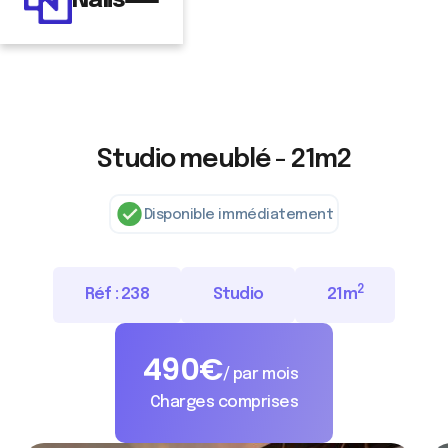
Nalis
Studio meublé - 21m2
Disponible immédiatement
2
Réf :
238
Studio
21
m
490
€
/ par mois
Charges comprises