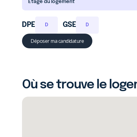
Étage du logement
DPE
GSE
D
D
Déposer ma candidature
Où se trouve le log