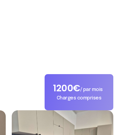
1200
€
/ par mois
Charges comprises