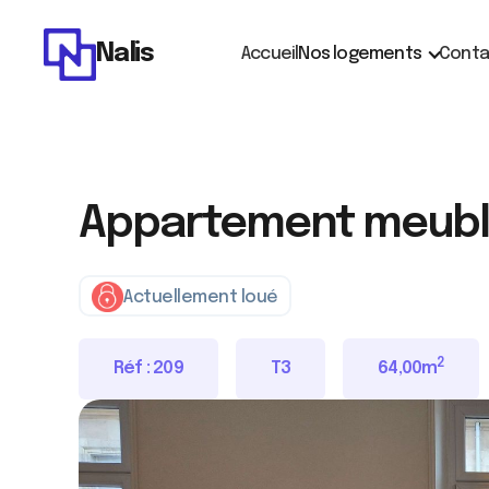
Nalis
Accueil
Nos logements
Conta
Appartement meublé
Actuellement loué
2
Réf :
209
T3
64,00
m