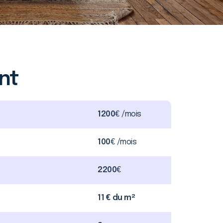
nt
1200
€ /mois
100
€ /mois
2200
€
11 € du m²