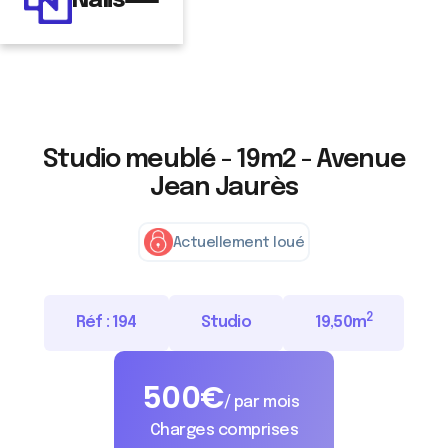
Nalis
Studio meublé - 19m2 - Avenue
Jean Jaurès
Actuellement loué
2
Réf :
194
Studio
19,50
m
500
€
/ par mois
Charges comprises