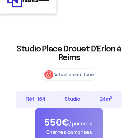
Nalis
Studio Place Drouet D'Erlon à
Reims
Actuellement loué
2
Réf :
164
Studio
24
m
550
€
/ par mois
Charges comprises