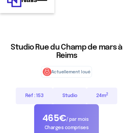
Nalis
Studio Rue du Champ de mars à
Reims
Actuellement loué
2
Réf :
153
Studio
24
m
465
€
/ par mois
Charges comprises