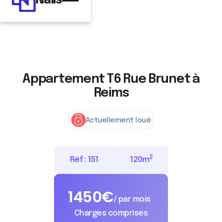
Nalis
Appartement T6 Rue Brunet à
Reims
Actuellement loué
2
Réf :
151
120
m
1450
€
/ par mois
Charges comprises