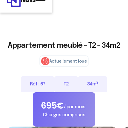
Nalis
Appartement meublé - T2 - 34m2
Actuellement loué
2
Réf :
67
T2
34
m
695
€
/ par mois
Charges comprises