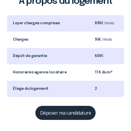
À propos du logement
Loyer charges comprises
695
€ /mois
Charges
95
€ /mois
Dépôt de garantie
600
€
Honoraires agence locataire
11 € du m²
Étage du logement
2
Déposer ma candidature